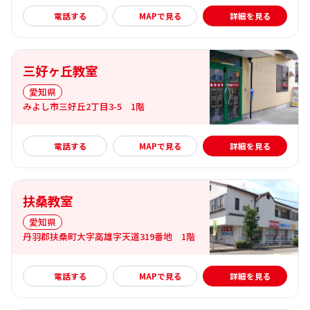
詳細を見る
電話する
MAPで見る
詳細を見る
三好ヶ丘教室
愛知県
みよし市三好丘2丁目3-5 1階
詳細を見る
電話する
MAPで見る
詳細を見る
扶桑教室
愛知県
丹羽郡扶桑町大字高雄字天道319番地 1階
詳細を見る
電話する
MAPで見る
詳細を見る