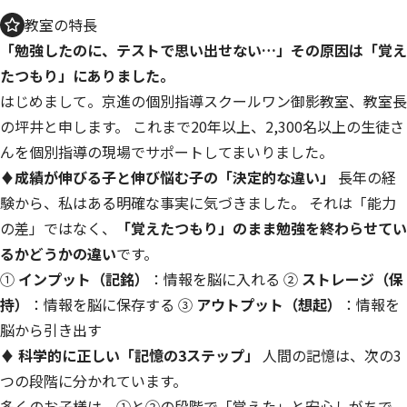
教室の特長
「勉強したのに、テストで思い出せない…」その原因は「覚え
たつもり」にありました。
はじめまして。京進の個別指導スクールワン御影教室、教室長
の坪井と申します。 これまで20年以上、2,300名以上の生徒さ
んを個別指導の現場でサポートしてまいりました。
♦成績が伸びる子と伸び悩む子の「決定的な違い」
長年の経
験から、私はある明確な事実に気づきました。 それは「能力
の差」ではなく、
「覚えたつもり」のまま勉強を終わらせてい
るかどうかの違い
です。
①
インプット（記銘）
：情報を脳に入れる ②
ストレージ（保
持）
：情報を脳に保存する ③
アウトプット（想起）
：情報を
脳から引き出す
♦ 科学的に正しい「記憶の3ステップ」
人間の記憶は、次の3
つの段階に分かれています。
多くのお子様は、①と②の段階で「覚えた」と安心しがちで