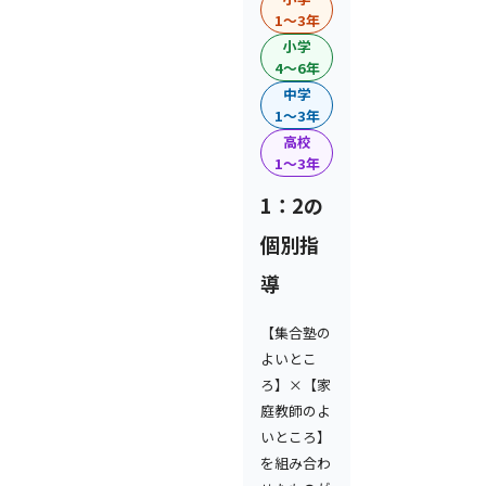
1〜3年
小学
4〜6年
中学
1〜3年
高校
1〜3年
1：2の
個別指
導
【集合塾の
よいとこ
ろ】×【家
庭教師のよ
いところ】
を組み合わ