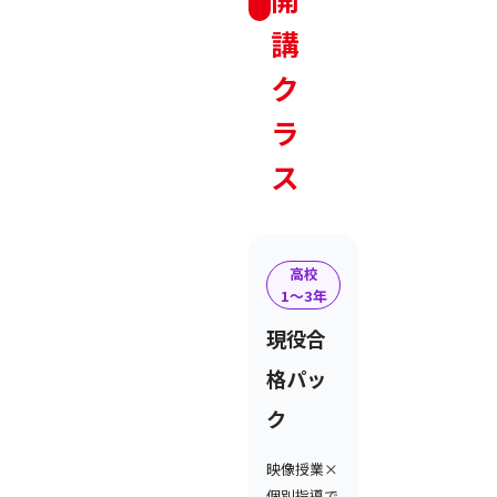
講
ク
ラ
ス
高校
1〜3年
現役合
格パッ
ク
映像授業×
個別指導で