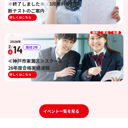
※終了しました※ 3月無料学力診
断テストのご案内
詳しくはこちら
無料
限定
先着
2026
年
14
2
/
高校2年
土
≪神戸市東灘区≫スクール・ワン
26年度合格実績速報
詳しくはこちら
イベント一覧を見る