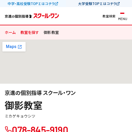
中学・高校受験TOP∑はコチラ
大学受験TOP∑はコチラ
教室検索
MENU
ホーム
教室を探す
御影教室
京進の個別指導 スクール・ワン
御影教室
ミカゲキョウシツ
078-845-9190