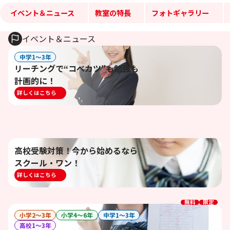
イベント＆ニュース
教室の特長
フォトギャラリー
イベント＆ニュース
中学1〜3年
リーチングで“コベカツ”も勉強も
計画的に！
詳しくはこちら
高校受験対策！今から始めるなら
スクール・ワン！
詳しくはこちら
無料
限定
小学2〜3年
小学4〜6年
中学1〜3年
高校1〜3年