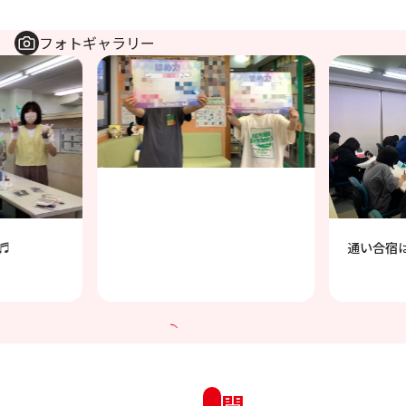
フォトギャラリー
♬
通い合宿
開