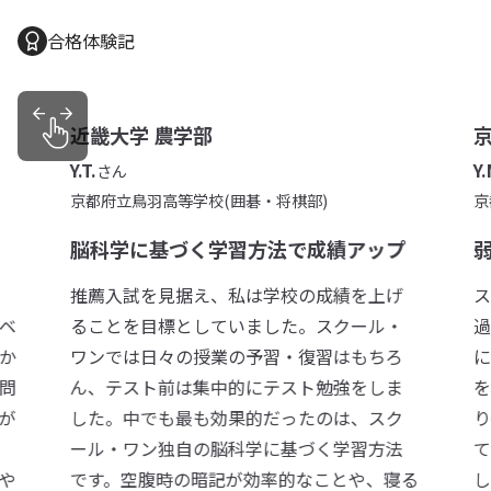
合格体験記
近畿大学 農学部
Y.T.
Y.
さん
京都府立鳥羽高等学校(囲碁・将棋部)
京
脳科学に基づく学習方法で成績アップ
り
推薦入試を見据え、私は学校の成績を上げ
ス
ベ
ることを目標としていました。スクール・
過
か
ワンでは日々の授業の予習・復習はもちろ
に
問
ん、テスト前は集中的にテスト勉強をしま
を
が
した。中でも最も効果的だったのは、スク
り
過
ール・ワン独自の脳科学に基づく学習方法
て
や
です。空腹時の暗記が効率的なことや、寝る
し