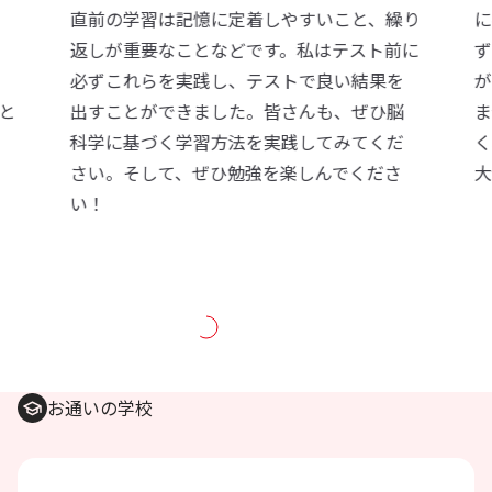
で
直前の学習は記憶に定着しやすいこと、繰り
に
は
返しが重要なことなどです。私はテスト前に
ず
必ずこれらを実践し、テストで良い結果を
が
と
出すことができました。皆さんも、ぜひ脳
ま
き
科学に基づく学習方法を実践してみてくだ
く
さい。そして、ぜひ勉強を楽しんでくださ
大
い！
お通いの学校