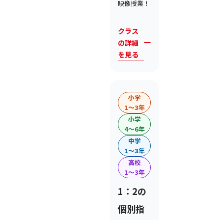
映像授業！
クラス
の詳細
を見る
小学
1〜3年
小学
4〜6年
中学
1〜3年
高校
1〜3年
1：2の
個別指