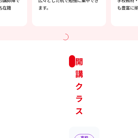
の講師陣で
広々とした机で勉強に集中でき
学校教材
名在籍
ます。
も豊富に
開
講
ク
ラ
ス
高校