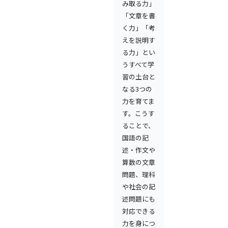
み取る力」
「文章を書
く力」「考
えを説明す
る力」とい
うすべて学
習の土台と
なる3つの
力を育てま
す。こうす
ることで、
国語の記
述・作文や
算数の文章
問題、理科
や社会の記
述問題にも
対応できる
力を身につ