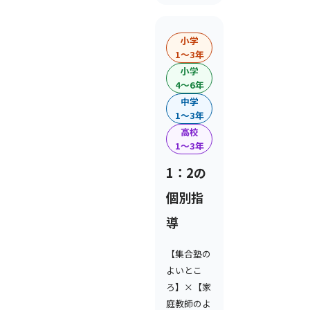
小学
1〜3年
小学
4〜6年
中学
1〜3年
高校
1〜3年
1：2の
個別指
導
【集合塾の
よいとこ
ろ】×【家
庭教師のよ