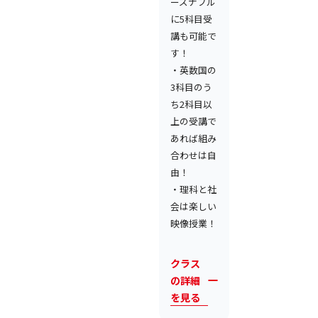
ーズナブル
に5科目受
講も可能で
す！
・英数国の
3科目のう
ち2科目以
上の受講で
あれば組み
合わせは自
由！
・理科と社
会は楽しい
映像授業！
クラス
の詳細
を見る