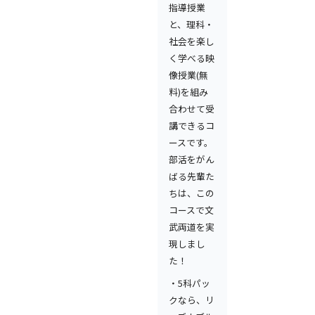
指導授業
と、理科・
社会を楽し
く学べる映
像授業(無
料)を組み
合わせて受
講できるコ
ースです。
部活をがん
ばる先輩た
ちは、この
コースで文
武両道を実
現しまし
た！
・5科パッ
クなら、リ