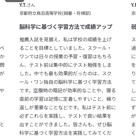
Y.M.
M
さん
京都市立深草中学校
京
プ
弱点分析と粘りが大切！
げ
スクール・ワンの実戦トライアルを通じて
・
過去問演習を重ね、弱点を見つけては地道
ろ
に克服する日々でした。当初は数学で得点
ま
を稼ぐ予定でしたが、苦手だった英語も粘
ク
り強く対策した結果、本番では予想に反し
法
て数学が振るわず、英語で高得点を獲得しま
る
した。過去問の点数をはるかに下回る結果
り
に不安を感じましたが、最後まであきらめ
に
ずに粘り強く取り組み、見事合格すること
を
ができました。本番は何が起こるか分かり
脳
ません。過去問の点数だけが全てではな
だ
く、とにかく最後まで努力を続けることの