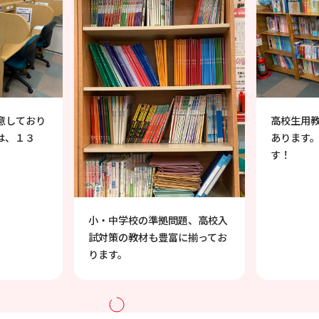
高校生用教材も、全科目揃えて
映像授業
あります。赤本も揃えていま
す。受験
す！
応してお
題、高校入
に揃ってお