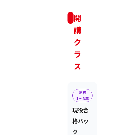
開
講
ク
ラ
ス
高校
1〜3年
現役合
格パッ
ク