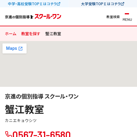
中学・高校受験TOP∑はコチラ
大学受験TOP∑はコチラ
教室検索
MENU
ホーム
教室を探す
蟹江教室
京進の個別指導 スクール・ワン
蟹江教室
カニエキョウシツ
0567-31-6580