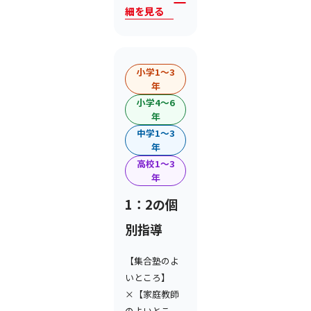
細を見る
小学1〜3
年
小学4〜6
年
中学1〜3
年
高校1〜3
年
1：2の個
別指導
【集合塾のよ
いところ】
×【家庭教師
のよいとこ