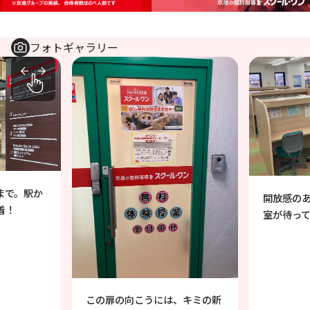
フォトギャラリー
まで。駅か
開放感の
着！
室が待っ
この扉の向こうには、キミの新