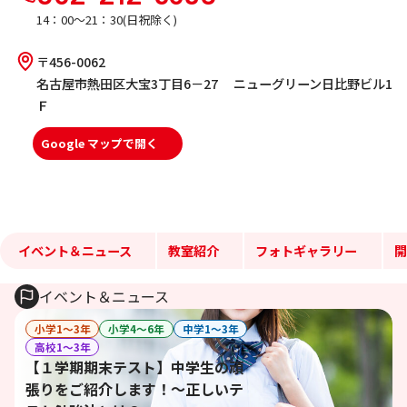
14：00～21：30(日祝除く)
〒456-0062
名古屋市熱田区大宝3丁目6－27 ニューグリーン日比野ビル1
Ｆ
Google マップで開く
イベント＆ニュース
教室紹介
フォトギャラリー
開
イベント＆ニュース
小学1〜3年
小学4〜6年
中学1〜3年
高校1〜3年
【１学期期末テスト】中学生の頑
張りをご紹介します！～正しいテ