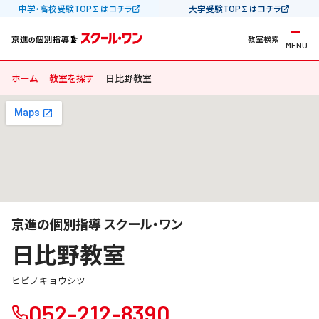
中学・高校受験TOP∑はコチラ
大学受験TOP∑はコチラ
教室検索
MENU
ホーム
教室を探す
日比野教室
京進の個別指導 スクール・ワン
日比野教室
ヒビノキョウシツ
052-212-8390