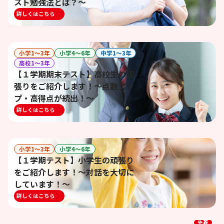
スト勉強法とは？～
詳しくはこちら
小学1〜3年
小学4〜6年
中学1〜3年
高校1〜3年
【１学期期末テスト】高校生の頑
張りをご紹介します！～点数アッ
プ・高得点が続出！～
詳しくはこちら
小学1〜3年
小学4〜6年
【１学期テスト】小学生の頑張り
をご紹介します！～対話を大切に
しています！～
詳しくはこちら
先着