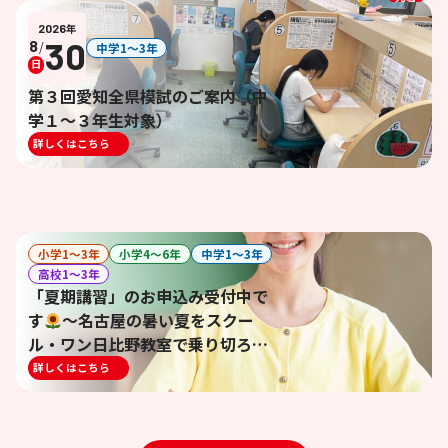
2026
年
30
8
/
中学1〜3年
日
第３回愛知全県模試のご案内（中
学１～３年生対象）
詳しくはこちら
小学1〜3年
小学4〜6年
中学1〜3年
高校1〜3年
「夏期講習」のお申込み受付中で
す
～名古屋の暑い夏をスクー
ル・ワン日比野教室で乗り切ろ
う！～
詳しくはこちら