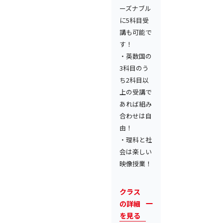
ーズナブル
に5科目受
講も可能で
す！
・英数国の
3科目のう
ち2科目以
上の受講で
あれば組み
合わせは自
由！
・理科と社
会は楽しい
映像授業！
クラス
の詳細
を見る