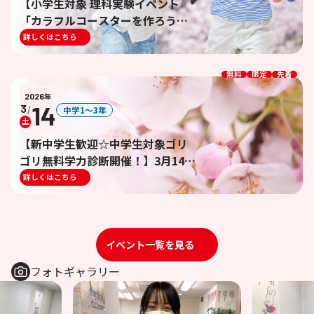
【小学生対象 理科実験イベント
「カラフルコースターを作ろう」
開催！】3/21(土)16:00～
詳しくはこちら
17:00 ※終了しました※
無料
限定
先着
2026
年
14
3
/
中学1〜3年
土
【新中学生歓迎☆中学生対象ゴリ
ゴリ無料学力診断開催！】3月14日
(土)16:00～18:00 ※終了しま
詳しくはこちら
した※
イベント一覧を見る
フォトギャラリー