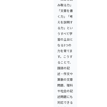
み取る力」
「文章を書
く力」「考
えを説明す
る力」とい
うすべて学
習の土台と
なる3つの
力を育てま
す。こうす
ることで、
国語の記
述・作文や
算数の文章
問題、理科
や社会の記
述問題にも
対応できる