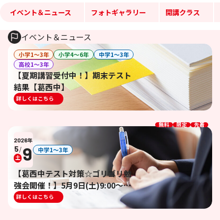
イベント＆ニュース
フォトギャラリー
開講クラス
イベント＆ニュース
小学1〜3年
小学4〜6年
中学1〜3年
高校1〜3年
【夏期講習受付中！】期末テスト
結果【葛西中】
詳しくはこちら
無料
限定
先着
2026
年
9
5
/
中学1〜3年
土
【葛西中テスト対策☆ゴリゴリ勉
強会開催！】5月9日(土)9:00～
15:00 ※終了しました※
詳しくはこちら