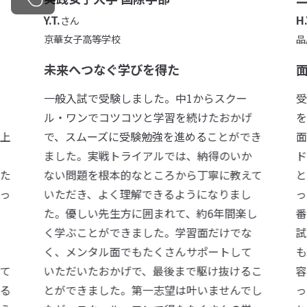
H.Y.
さん
品川区立荏原第一中学校(ボランティア部)
面接の練習を何度もしてもらえた
ー
受験について何も知らず、最初は大きな不安
げ
を感じていました。ですが、先生方が勉強
でき
面はもちろん、生活面についてもたくさんア
か
ドバイスをくださいました。わからないこ
えて
とは、私がしっかりわかるまで教えてくださ
し
ったので、段々と不安はなくなっていき、本
し
番も安心して臨むことができました。特に
な
試験に面接があった私には、先生方が何度
て
も練習に付き合ってくださいました。話す内
るこ
容や視線、マナーなど、自分では気づけなか
でし
った細かいところまで注意してくださいま