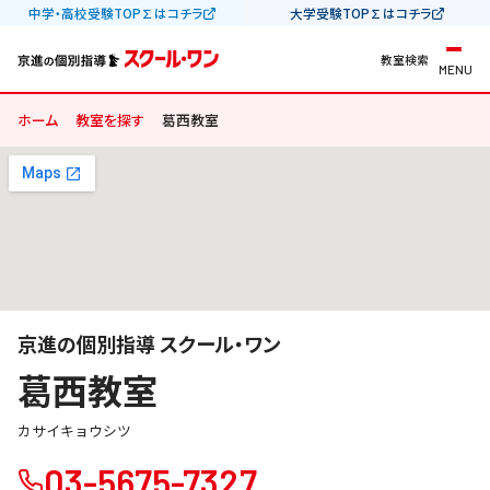
中学・高校受験TOP∑はコチラ
大学受験TOP∑はコチラ
教室検索
MENU
ホーム
教室を探す
葛西教室
京進の個別指導 スクール・ワン
葛西教室
カサイキョウシツ
03-5675-7327