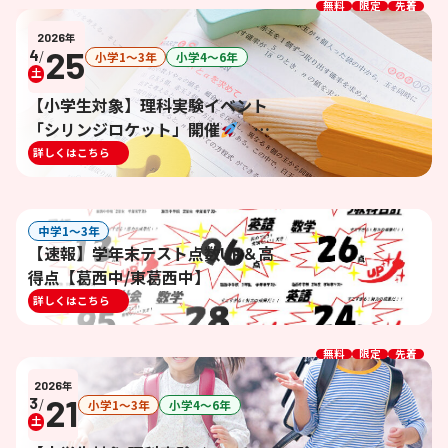
無料
限定
先着
2026
年
25
4
/
小学1〜3年
小学4〜6年
土
【小学生対象】理科実験イベント
「シリンジロケット」開催
4/25(土)16:00～17:00 ※終了し
詳しくはこちら
ました※
中学1〜3年
【速報】学年末テスト点数UP＆高
得点【葛西中/東葛西中】
詳しくはこちら
無料
限定
先着
2026
年
21
3
/
小学1〜3年
小学4〜6年
土