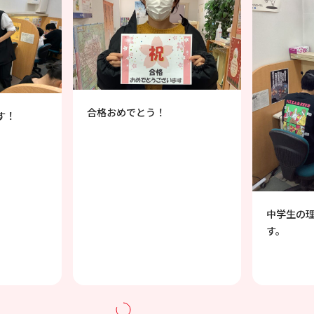
中学生の理社映像授業の様子で
講師の先
す。
るアット