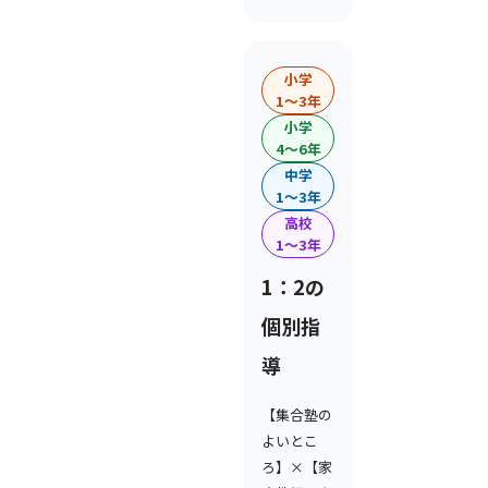
小学
1〜3年
小学
4〜6年
中学
1〜3年
高校
1〜3年
1：2の
個別指
導
【集合塾の
よいとこ
ろ】×【家