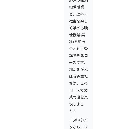
通常の個別
指導授業
と、理科・
社会を楽し
く学べる映
像授業(無
料)を組み
合わせて受
講できるコ
ースです。
部活をがん
ばる先輩た
ちは、この
コースで文
武両道を実
現しまし
た！
・5科パッ
クなら、リ