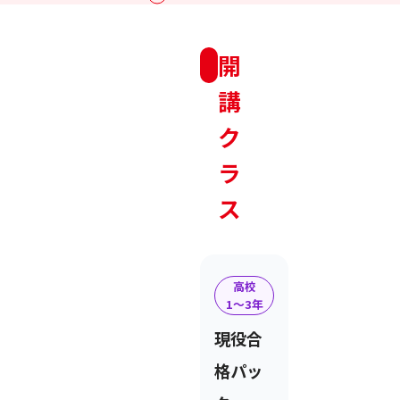
開
講
ク
ラ
ス
高校
1〜3年
現役合
格パッ