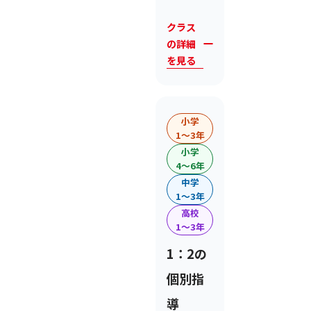
クラス
の詳細
を見る
小学
1〜3年
小学
4〜6年
中学
1〜3年
高校
1〜3年
1：2の
個別指
導