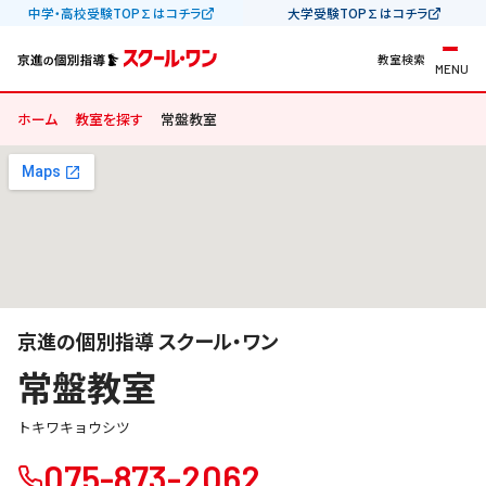
中学・高校受験TOP∑はコチラ
大学受験TOP∑はコチラ
教室検索
MENU
ホーム
教室を探す
常盤教室
京進の個別指導 スクール・ワン
常盤教室
トキワキョウシツ
075-873-2062