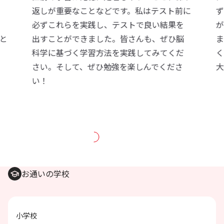
は
返しが重要なことなどです。私はテスト前に
ず
必ずこれらを実践し、テストで良い結果を
が
と
出すことができました。皆さんも、ぜひ脳
ま
き
科学に基づく学習方法を実践してみてくだ
く
さい。そして、ぜひ勉強を楽しんでくださ
大
い！
お通いの学校
小学校