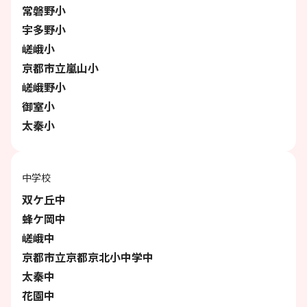
常磐野小
宇多野小
嵯峨小
京都市立嵐山小
嵯峨野小
御室小
太秦小
中学校
双ケ丘中
蜂ケ岡中
嵯峨中
京都市立京都京北小中学中
太秦中
花園中