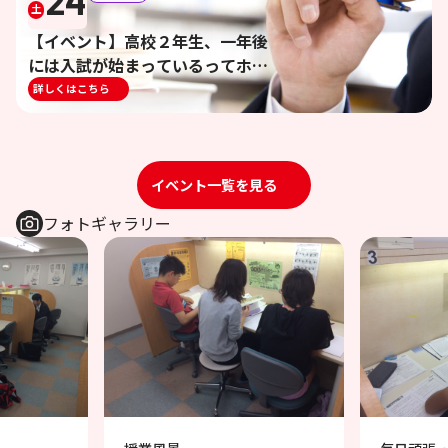
24
土
【イベント】高校２年生、一年後
には入試が始まっているってホン
ト！？｜常盤教室
詳しくはこちら
イベント一覧を見る
フォトギャラリー