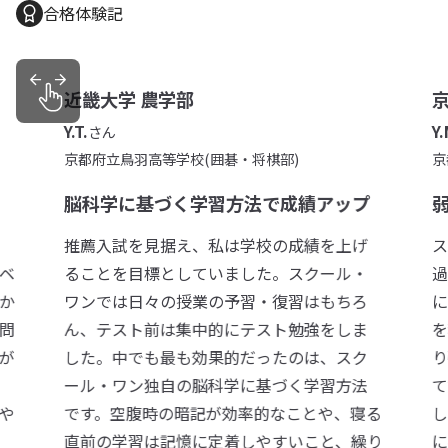
合格体験記
近畿大学 農学部
Y.T.
Y.
さん
京都府立鳥羽高等学校(囲碁・将棋部)
京
脳科学に基づく学習方法で成績アップ
り
推薦入試を見据え、私は学校の成績を上げ
ス
ベ
ることを目標としていました。スクール・
過
か
ワンでは日々の授業の予習・復習はもちろ
に
問
ん、テスト前は集中的にテスト勉強をしま
を
が
した。中でも最も効果的だったのは、スク
り
過
ール・ワン独自の脳科学に基づく学習方法
て
や
です。空腹時の暗記が効率的なことや、寝る
し
で
直前の学習は記憶に定着しやすいこと、繰り
に