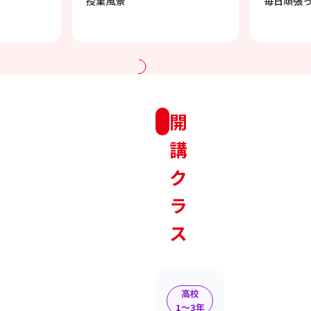
授業風景
毎日頑張
開
講
ク
ラ
ス
高校
1〜3年