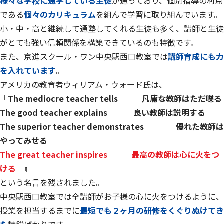
様々な学校に通学している生徒
が
通っており、個別指導の利点
である
個々のカリキュラム
を組んで学習に取り組んでいます。
小・中・高と継続して通塾してくれる生徒も多く、講師と生徒
がとても強い信頼関係を構築できているのも特徴です。
また、京進スクール・ワン中央駅西口教室では
講師育成にも力
を入れています
。
アメリカの教育者ウィリアム・ウォード氏は、
『The mediocre teacher tells 凡庸な教師はただ喋る
The good teacher explains 良い教師は説明する
The superior teacher demonstrates 優れた教師は
やってみせる
The great teacher inspires 最高の教師は心に火をつ
ける
』
という名言を残されました。
中央駅西口教室では全講師がお子様の心に火をつけるように、
授業を担当するまでに
最短でも２ヶ月の研修をくぐりぬけてき