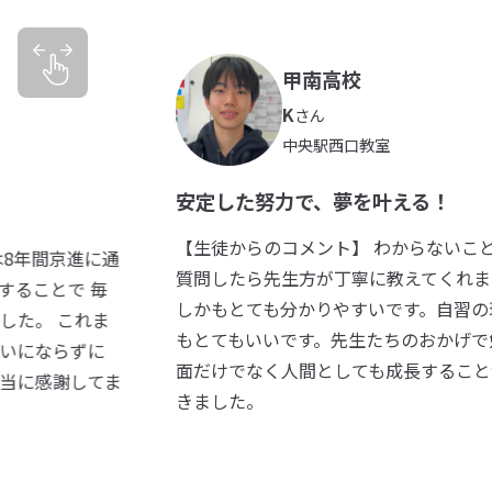
甲南高校
K
さん
中央駅西口教室
安定した努力で、夢を叶える！
【生徒からのコメント】 わからないことを
通
【
質問したら先生方が丁寧に教えてくれます。
毎
生
しかもとても分かりやすいです。自習の環境
ま
勉
もとてもいいです。先生たちのおかげで勉強
に
で
面だけでなく人間としても成長することがで
ま
決
きました。
し