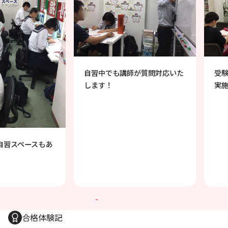
自習中でも講師が質問対応いた
受験対策
します！
実施して
ペースもあ
合格体験記