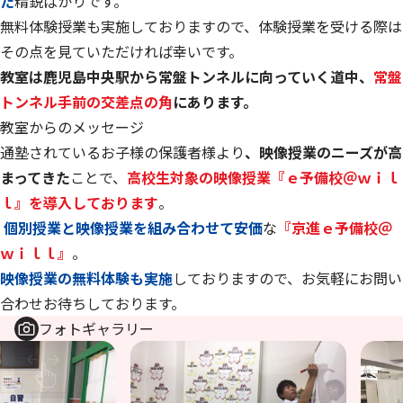
た
精鋭ばかりです。
無料体験授業も実施しておりますので、体験授業を受ける際は
その点を見ていただければ幸いです。
教室は鹿児島中央駅から常盤トンネルに向っていく道中、
常盤
トンネル手前の交差点の角
にあります。
教室からのメッセージ
通塾されているお子様の保護者様より
、映像授業のニーズが高
まってきた
ことで、
高校生対象の映像授業『ｅ予備校＠ｗｉｌ
ｌ』を導入しております
。
個別授業と映像授業を組み合わせて安価
な
『京進ｅ予備校＠
ｗｉｌｌ』
。
映像授業の無料体験も実施
しておりますので、お気軽にお問い
合わせお待ちしております。
フォトギャラリー