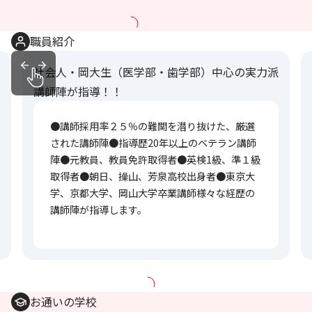
職員紹介
社会人・岡大生（医学部・歯学部）中心の実力派
講師陣が指導！！
●講師採用率２５％の難関を潜り抜けた、厳選
された講師陣●指導歴20年以上のベテラン講師
陣●元教員、教員免許取得者●英検1級、準１級
取得者●朝日、操山、芳泉高校出身者●東京大
学、京都大学、岡山大学卒業講師様々な経歴の
講師陣が指導します。
お通いの学校