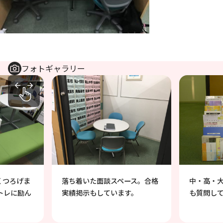
フォトギャラリー
中・高・
くつろげま
落ち着いた面談スペース。合格
も質問し
トレに励ん
実績掲示もしています。