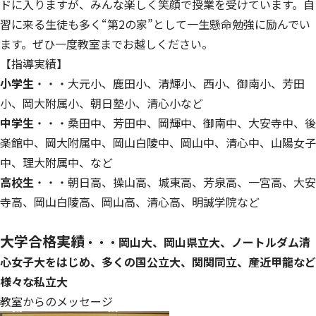
ドに入りますが、みんな楽しく笑顔で授業を受けています。自
習に来る生徒も多く“第2の家”として一生懸命勉強に励んでい
ます。ぜひ一度教室までお越しください。
【指導実績】
小学生
・・・大元小、鹿田小、清輝小、西小、御南小、芳田
小、岡大附属小、朝日塾小、清心小など
中学生
・・・桑田中、芳田中、岡輝中、御南中、大安寺中、後
楽館中、岡大附属中、岡山白陵中、岡山中、清心中、山陽女子
中、理大附属中、など
高校生
・・・朝日高、操山高、城東高、芳泉高、一宮高、大安
寺高、岡山白陵高、岡山高、清心高、明誠学院など
大学合格実績
・・・岡山大、岡山県立大、ノートルダム清
心女子大をはじめ、多くの国公立大、関関同立、産近甲龍など
様々な私立大
教室からのメッセージ