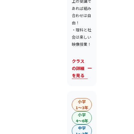
上の受講で
あれば組み
合わせは自
由！
・理科と社
会は楽しい
映像授業！
クラス
の詳細
を見る
小学
1〜3年
小学
4〜6年
中学
1〜3年