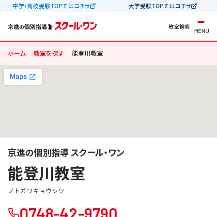
中学・高校受験TOP∑はコチラ
大学受験TOP∑はコチラ
教室検索
MENU
ホーム
教室を探す
能登川教室
京進の個別指導 スクール・ワン
能登川教室
ノトガワキョウシツ
0748-42-9790