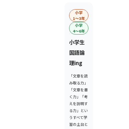
小学
1〜3年
小学
4〜6年
小学生
国語論
理ing
「文章を読
み取る力」
「文章を書
く力」「考
えを説明す
る力」とい
うすべて学
習の土台と