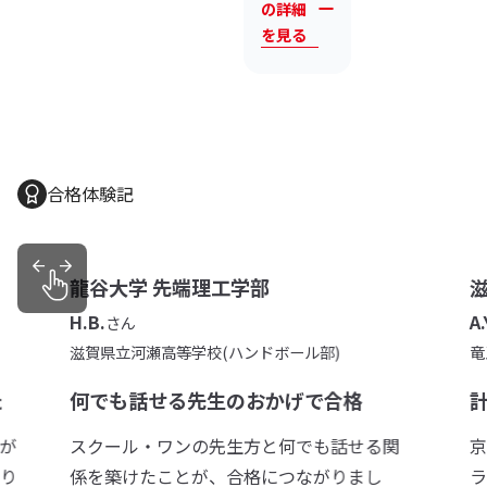
の詳細
を見る
合格体験記
龍谷大学 先端理工学部
H.B.
A.
さん
滋賀県立河瀬高等学校(ハンドボール部)
竜
た
何でも話せる先生のおかげで合格
が
スクール・ワンの先生方と何でも話せる関
京
り
係を築けたことが、合格につながりまし
ラ