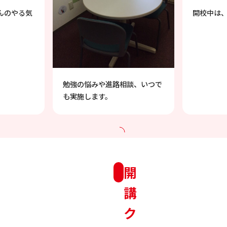
んのやる気
開校中は
勉強の悩みや進路相談、いつで
も実施します。
開
講
ク