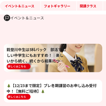
イベント＆ニュース
フォトギャラリー
開講クラス
イベント＆ニュース
能登川中生は5科パック 部活で忙
しい中学生にもおすすめ！｜楽し
いから続く、続くから結果につな
がる｜スクール・ワン能登川教室
詳しくはこちら
【12/23まで限定】プレ冬期講習のお申し込み受付
中！【無料ご招待】
詳しくはこちら