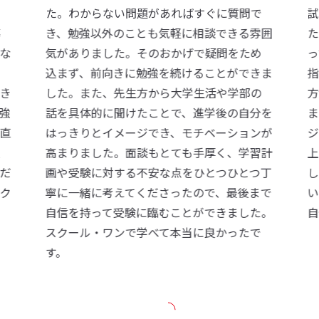
な
た。わからない問題があればすぐに質問で
試
導
き、勉強以外のことも気軽に相談できる雰囲
た
な
気がありました。そのおかげで疑問をため
っ
ま
込まず、前向きに勉強を続けることができま
指
き
した。また、先生方から大学生活や学部の
方
強
話を具体的に聞けたことで、進学後の自分を
ま
直
はっきりとイメージでき、モチベーションが
ジ
模
高まりました。面談もとても手厚く、学習計
上
だ
画や受験に対する不安な点をひとつひとつ丁
し
ク
寧に一緒に考えてくださったので、最後まで
い
い
自信を持って受験に臨むことができました。
自
と
スクール・ワンで学べて本当に良かったで
す。