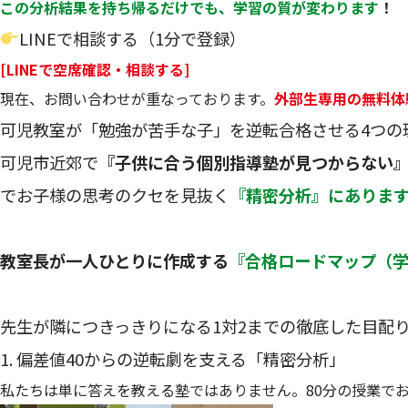
この分析結果を持ち帰るだけでも、学習の質が変わります
！
LINEで相談する（1分で登録）
[LINEで空席確認・相談する]
現在、お問い合わせが重なっております。
外部生専用の無料体
可児教室が「勉強が苦手な子」を逆転合格させる4つの
可児市近郊で
『子供に合う個別指導塾が見つからない
でお子様の思考のクセを見抜く
『精密分析』にありま
教室長が一人ひとりに作成する
『合格ロードマップ（
先生が隣につきっきりになる1対2までの徹底した目配
1. 偏差値40からの逆転劇を支える「精密分析」
私たちは単に答えを教える塾ではありません。80分の授業で