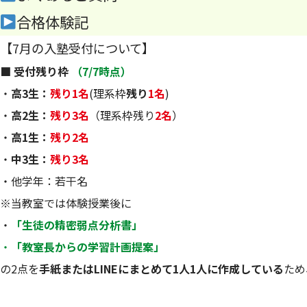
合格体験記
【7月の入塾受付について】
■ 受付残り枠
（7/7時点）
・
高3生：
残り1名
(理系枠
残り
1名
)
・
高2生：
残り3名
（理系枠残り
2名
）
・
高1生：
残り2名
・
中3生：
残り3名
・他学年：若干名
※当教室では体験授業後に
・
「生徒の精密弱点分析書」
・
「教室長からの学習計画提案」
の2点を
手紙またはLINEにまとめて1人1人に作成している
ため