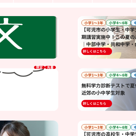
小学1〜3年
小学4〜6年
【可児市の小学生・中学
期講習実施中！この夏の
｜中部中学・共和中学・
津中学・可児高校・加茂
詳しくはこちら
限定
先着
小学1〜3年
小学4〜6年
無料学力診断テストで夏
近郊の小中学生対象
詳しくはこちら
小学1〜3年
小学4〜6年
【可児市の高校生・中学