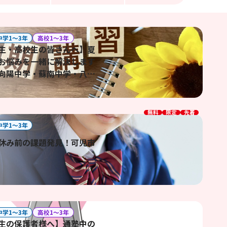
中学1〜3年
高校1〜3年
生・高校生の皆さんへ】夏
お悩みを一緒に解決します
向陽中学・蘇南中学・八百
高校・帝京大学可児高校
無料
限定
先着
中学1〜3年
休み前の課題発見！可児市
中学1〜3年
高校1〜3年
生の保護者様へ】通塾中の