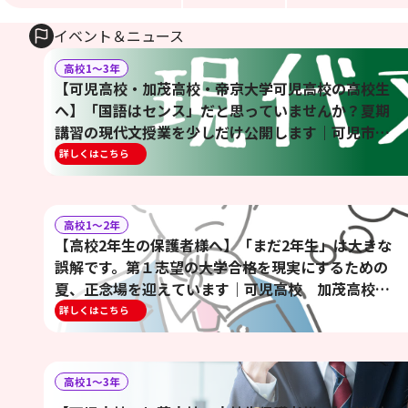
イベント＆ニュース
高校1〜3年
【可児高校・加茂高校・帝京大学可児高校の高校生
へ】「国語はセンス」だと思っていませんか？夏期
講習の現代文授業を少しだけ公開します｜可児市
高校生 大学受験 現代文
詳しくはこちら
高校1〜2年
【高校2年生の保護者様へ】「まだ2年生」は大きな
誤解です。第１志望の大学合格を現実にするための
夏、正念場を迎えています｜可児高校 加茂高校
帝京大学可児高校 大学受験｜
詳しくはこちら
高校1〜3年