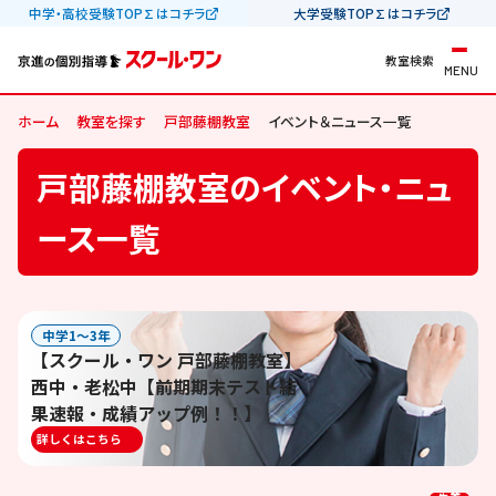
中学・高校受験TOP∑はコチラ
大学受験TOP∑はコチラ
教室検索
MENU
ホーム
教室を探す
戸部藤棚教室
イベント＆ニュース一覧
戸部藤棚教室のイベント・ニュ
ース一覧
中学1〜3年
【スクール・ワン 戸部藤棚教室】
西中・老松中【前期期末テスト結
果速報・成績アップ例！！】
詳しくはこちら