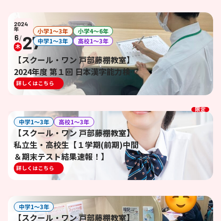
2024
年
小学1〜3年
小学4〜6年
27
6
/
中学1〜3年
高校1〜3年
木
【スクール・ワン 戸部藤棚教室】
2024年度 第１回 日本漢字能力検定
対策イベント開催報告！！【漢検
詳しくはこちら
対策イベント】
限定
中学1〜3年
高校1〜3年
【スクール・ワン 戸部藤棚教室】
私立生・高校生【１学期(前期)中間
＆期末テスト結果速報！】
詳しくはこちら
中学1〜3年
【スクール・ワン 戸部藤棚教室】