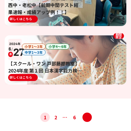
西中・老松中【前期中間テスト結
果速報・成績アップ例！！】
詳しくはこちら
期間
限定
2024
年
小学1〜3年
小学4〜6年
27
6
/
中学1〜3年
木
【スクール・ワン 戸部藤棚教室】
2024年度 第１回 日本漢字能力検定
対策イベントのご案内【漢検対策
詳しくはこちら
イベント】
投
>
1
2
…
6
稿