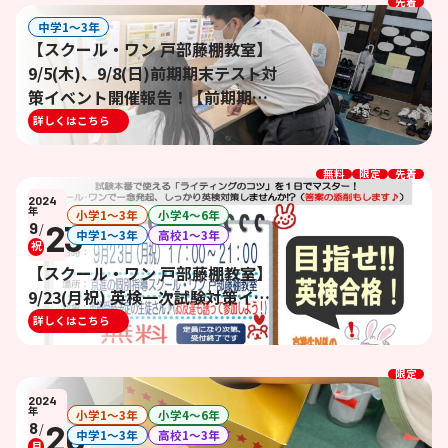
先着
中学1〜3年
【スクール・ワン 戸部藤棚教室】
9/5(木)、9/8(日)前期期末テスト対
策イベント開催報告！【前期期末
テスト対策イベント】
詳しくはこちら
無料
限定
先着
2024
年
小学1〜3年
小学4〜6年
23
9
/
中学1〜3年
高校1〜3年
祝
【スクール・ワン 戸部藤棚教室】
9/23(月祝) 英検一次試験対策イベ
ント開催決定！！【英検３級～２
詳しくはこちら
級ライティング対策】
限定
2024
年
小学1〜3年
小学4〜6年
26
8
/
中学1〜3年
高校1〜3年
月