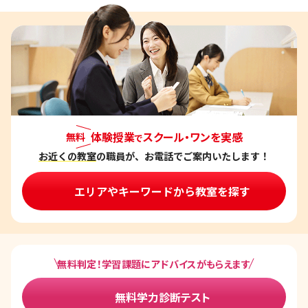
ナ
ビ
ゲ
ー
シ
ョ
ン
体験授業
スクール・ワンを実感
無料
で
お近くの教室
の職員が、お電話でご案内いたします！
エリアやキーワードから教室を探す
無料判定！学習課題にアドバイスがもらえます
無料学力診断テスト