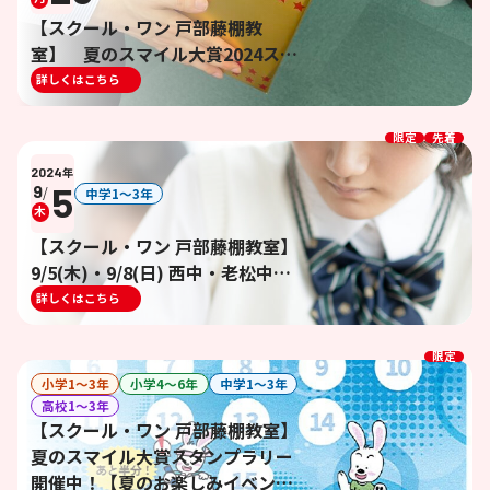
【スクール・ワン 戸部藤棚教
室】 夏のスマイル大賞2024スタ
ンプラリー大抽選会開催報告！！
詳しくはこちら
【夏のお楽しみイベント】
限定
先着
2024
年
5
9
/
中学1〜3年
木
【スクール・ワン 戸部藤棚教室】
9/5(木)・9/8(日) 西中・老松中・
岡野中・岩井原中 前期期末テスト
詳しくはこちら
対策イベント開催決定！！【前期
期末テスト対策】
限定
小学1〜3年
小学4〜6年
中学1〜3年
高校1〜3年
【スクール・ワン 戸部藤棚教室】
夏のスマイル大賞スタンプラリー
開催中！【夏のお楽しみイベン