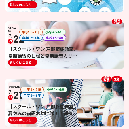
ト】
詳しくはこちら
期間
限定
2024
年
小学1〜3年
小学4〜6年
22
7
/
中学1〜3年
高校1〜3年
月
【スクール・ワン 戸部藤棚教室】
夏期講習の日程と夏期講習カリキ
ュラムの概要【夏期講習】
詳しくはこちら
期間
先着
限定
2024
年
小学1〜3年
小学4〜6年
21
7
/
中学1〜3年
日
【スクール・ワン 戸部藤棚教室】
夏休みの宿題お助け隊！！開催決
定！【夏休み宿題お助けイベン
詳しくはこちら
ト！】