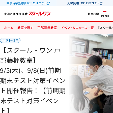
中学・高校受験TOP∑はコチラ
大学受験TOP∑はコチラ
教室検索
MENU
ホーム
教室を探す
戸部藤棚教室
イベント＆ニュース一覧
【スクール
中学1〜3年
【スクール・ワン 戸
部藤棚教室】
9/5(木)、9/8(日)前期
期末テスト対策イベン
ト開催報告！【前期期
末テスト対策イベン
ト】