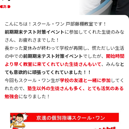
先着
こんにちは！スクール・ワン 戸部藤棚教室です！
前期期末テスト対策イベント
に参加してくれた生徒のみな
さん、お疲れさまでした！
長かった夏休みが終わって学校が再開し、慌ただしい生活
の中での
前期期末テスト対策イベント
でしたが、
開始時間
より早く教室に来てくれていた生徒さんもいて
、みんな
と
ても意欲的に頑張ってくれていました！！
今回もスクール・ワン生が
学校の友達と一緒に参加
してく
れたので、
塾生以外の生徒さんも多く、とても活気のある
勉強会
になりました！