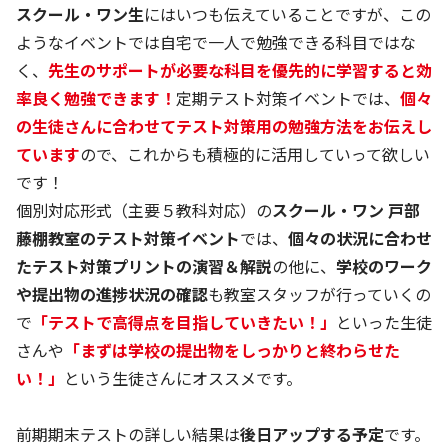
スクール・ワン生
にはいつも伝えていることですが、この
ようなイベントでは自宅で一人で勉強できる科目ではな
く、
先生のサポートが必要な科目を優先的に学習すると効
率良く勉強できます！
定期テスト対策イベントでは、
個々
の生徒さんに合わせてテスト対策用の勉強方法をお伝えし
ています
ので、これからも積極的に活用していって欲しい
です！
個別対応形式（主要５教科対応）の
スクール・ワン 戸部
藤棚教室のテスト対策イベント
では、
個々の状況に合わせ
たテスト対策プリントの演習＆解説
の他に、
学校のワーク
や提出物の進捗状況の確認
も教室スタッフが行っていくの
で
「テストで高得点を目指していきたい！」
といった生徒
さんや
「まずは学校の提出物をしっかりと終わらせた
い！」
という生徒さんにオススメです。
前期期末テストの詳しい結果は
後日アップする予定
です。