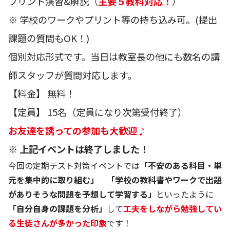
プリント演習&解説（
主要５教科対応！
）
※ 学校のワークやプリント等の持ち込み可。(提出
課題の質問もOK！)
個別対応形式です。当日は教室長の他にも数名の講
師スタッフが質問対応します。
【料金】 無料！
【定員】 15名（定員になり次第受付終了）
お友達を誘っての参加も大歓迎♪
※ 上記イベントは終了しました！
今回の定期テスト対策イベントでは
「不安のある科目・単
元を集中的に取り組む」
「学校の教科書やワークで出題
がありそうな問題を予想して学習する」
といったように
「自分自身の課題を分析」
して
工夫をしながら勉強してい
る生徒さんが多かった印象
です！