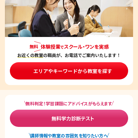
ゲ
ー
シ
ョ
ン
体験授業
スクール・ワンを実感
無料
で
お近くの教室
の職員が、お電話でご案内いたします！
エリアやキーワードから教室を探す
無料判定！学習課題にアドバイスがもらえます
無料学力診断テスト
講師情報や教室の雰囲気を知りたい方へ