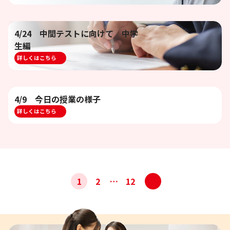
4/24 中間テストに向けて 中学
生編
詳しくはこちら
4/9 今日の授業の様子
詳しくはこちら
投
>
1
2
…
12
稿
ナ
ビ