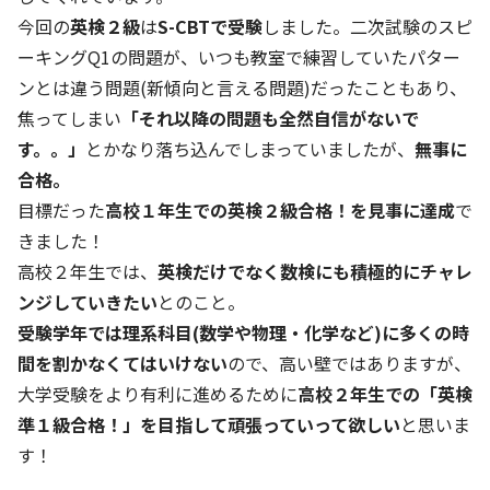
今回の
英検２級
は
S-CBTで受験
しました。二次試験のスピ
ーキングQ1の問題が、いつも教室で練習していたパター
ンとは違う問題(新傾向と言える問題)だったこともあり、
焦ってしまい
「それ以降の問題も全然自信がないで
す。。」
とかなり落ち込んでしまっていましたが、
無事に
合格
。
目標だった
高校１年生での英検２級合格！を見事に達成
で
きました！
高校２年生では、
英検だけでなく数検にも積極的にチャレ
ンジしていきたい
とのこと。
受験学年では理系科目(数学や物理・化学など)に多くの時
間を割かなくてはいけない
ので、高い壁ではありますが、
大学受験をより有利に進めるために
高校２年生での「英検
準１級合格！」を目指して頑張っていって欲しい
と思いま
す！