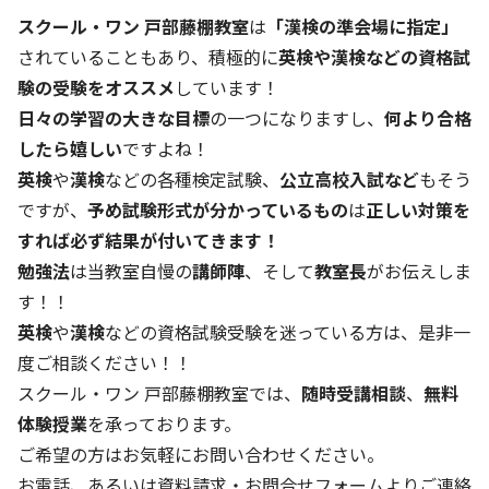
スクール・ワン 戸部藤棚教室
は
「漢検の準会場に指定」
されていることもあり、積極的に
英検
や漢検などの資格試
験の受験をオススメ
しています！
日々の学習の大きな目標
の一つになりますし、
何より合格
したら嬉しい
ですよね！
英検
や
漢検
などの各種検定試験、
公立高校入試など
もそう
ですが、
予め試験形式が分かっているもの
は
正しい対策を
すれば必ず結果が付いてきます！
勉強法
は当教室自慢の
講師陣
、そして
教室長
がお伝えしま
す！！
英検
や
漢検
などの資格試験受験を迷っている方は、是非一
度ご相談ください！！
スクール・ワン 戸部藤棚教室では、
随時受講相談
、
無料
体験授業
を承っております。
ご希望の方はお気軽にお問い合わせください。
お電話、あるいは資料請求・お問合せフォームよりご連絡