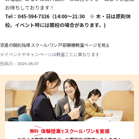
お待ちしております！
Tel
：
045-594-7326
（
14:00
～
21:30
※ 木・日は原則休
校。イベ
ント時には開校の場合があります。
)
京進の個別指導 スクール・ワン 戸部藤棚教室ページを見る
※イベントやキャンペーンは教室ごとに異なります
投稿日：2024.05.07
体験授業
スクール・ワンを実感
無料
で