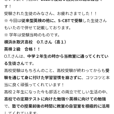
す！
受験された生徒のみなさん、お疲れさまでした！！
※ 今回は
従来型英検の他に、S-CBTで受験
した生徒さん
もいたので併せて記載しております。
※ 学年は受験当時のものです。
横浜氷取沢高校 O.T.さん（高１）
英検２級 合格！！
O.T.さんは、
中学２年生の時から当教室に通ってくれてい
る生徒さん
です。
高校受験はもちろんのこと、高校受験が終わってからも
受
験を通じて身に付けた学習習慣を崩さずに
、コツコツと本
当に良く頑張ってくれています！
高校２年生になった今も部活との両立で忙しい生活の中、
高校での定期テストに向けた勉強
や
英検に向けての勉強
で、
塾での授業前後の時間に教室の自習室を積極的に活用
してくれています。