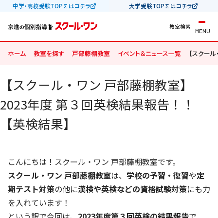
中学・高校受験TOP∑はコチラ
大学受験TOP∑はコチラ
教室検索
MENU
ホーム
教室を探す
戸部藤棚教室
イベント＆ニュース一覧
【スクール
【スクール・ワン 戸部藤棚教室】
2023年度 第３回英検結果報告！！
【英検結果】
こんにちは！スクール・ワン 戸部藤棚教室です。
スクール・ワン 戸部藤棚教室
は、
学校の予習・復習
や
定
期テスト対策
の他に
漢検や英検などの資格試験対策
にも力
を入れています！
という訳で今回は、
2023年度
第３回英検の結果報告
で