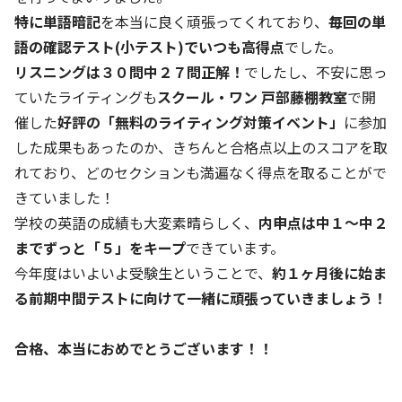
特に単語暗記
を本当に良く頑張ってくれており、
毎回の単
語の確認テスト(小テスト)でいつも高得点
でした。
リスニングは３０問中２７問正解！
でしたし、不安に思っ
ていたライティングも
スクール・ワン 戸部藤棚教室
で開
催した
好評の「無料のライティング対策イベント」
に参加
した成果もあったのか、きちんと合格点以上のスコアを取
れており、どのセクションも満遍なく得点を取ることがで
きていました！
学校の英語の成績も大変素晴らしく、
内申点は中１～中２
までずっと「５」をキープ
できています。
今年度はいよいよ受験生ということで、
約１ヶ月後に始ま
る前期中間テストに向けて一緒に頑張っていきましょう！
合格、本当におめでとうございます！！