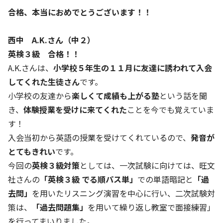
合格、本当におめでとうございます！！
西中 A.K.さん（中２）
英検３級 合格！！
A.K.さんは、
小学校５年生の１１月に友達に誘われて入会
してくれた生徒さん
です。
小学校の友達から
楽しくて成績も上がる塾
という話を聞
き、
体験授業を受けに来てくれた
ことを今でも覚えていま
す！
入会当初から英語の授業を受けてくれているので、
発音が
とてもきれい
です。
今回の
英検３級対策
としては、一次試験に向けては、旺文
社さんの
「英検３級 でる順パス単」
での単語暗記と
「過
去問」
を用いたリスニング演習を中心に行い、二次試験対
策は、
「過去問題集」
を用いて繰り返し教室で面接練習」
を行ってまいりました。