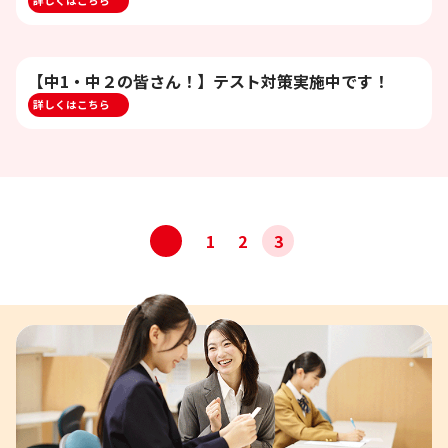
詳しくはこちら
【中1・中２の皆さん！】テスト対策実施中です！
詳しくはこちら
投
<
1
2
3
稿
ナ
ビ
ゲ
ー
シ
ョ