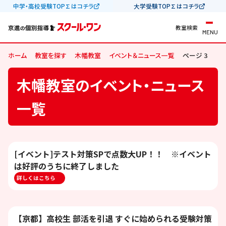
中学・高校受験TOP∑はコチラ
大学受験TOP∑はコチラ
教室検索
MENU
ホーム
教室を探す
木幡教室
イベント＆ニュース一覧
ページ 3
木幡教室のイベント・ニュース
一覧
[イベント]テスト対策SPで点数大UP！！ ※イベント
は好評のうちに終了しました
詳しくはこちら
【京都】高校生 部活を引退 すぐに始められる受験対策