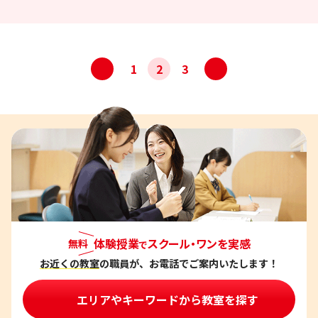
投
<
>
1
2
3
稿
ナ
ビ
ゲ
ー
シ
ョ
ン
体験授業
スクール・ワンを実感
無料
で
お近くの教室
の職員が、お電話でご案内いたします！
エリアやキーワードから教室を探す