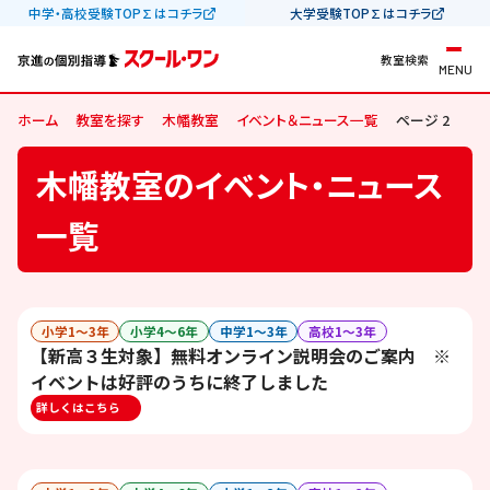
中学・高校受験TOP∑はコチラ
大学受験TOP∑はコチラ
教室検索
MENU
ホーム
教室を探す
木幡教室
イベント＆ニュース一覧
ページ 2
木幡教室のイベント・ニュース
一覧
小学1〜3年
小学4〜6年
中学1〜3年
高校1〜3年
【新高３生対象】無料オンライン説明会のご案内 ※
イベントは好評のうちに終了しました
詳しくはこちら