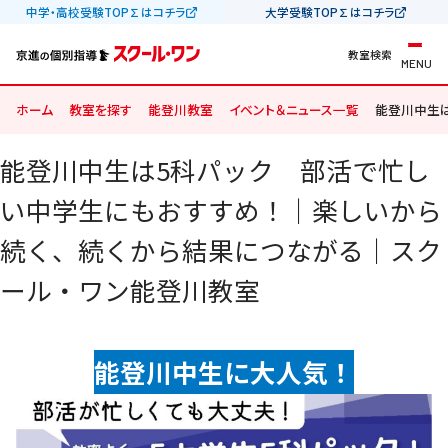
中学・高校受験TOP∑はコチラ
大学受験TOP∑はコチラ
教室検索
MENU
ホーム
教室を探す
能登川教室
イベント＆ニュース一覧
能登川中生は
能登川中生は5科パック 部活で忙し
い中学生にもおすすめ！｜楽しいから
続く、続くから結果につながる｜スク
ール・ワン能登川教室
能登川中生に大人気！