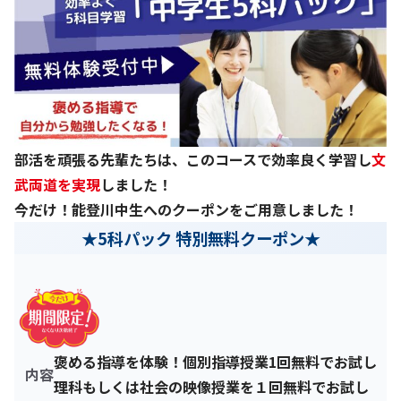
部活を頑張る先輩たちは、このコースで効率良く学習し
文
武両道を実現
しました！
今だけ！能登川中生へのクーポンをご用意しました！
★
5科パック 特別無料クーポン
★
褒める指導を体験！個別指導授業1回無料でお試し
内容
理科もしくは社会の映像授業を１回無料でお試し