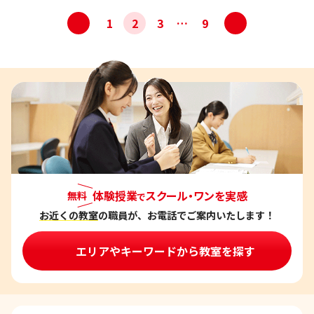
投
<
>
1
2
3
…
9
稿
ナ
ビ
ゲ
ー
シ
ョ
ン
体験授業
スクール・ワンを実感
無料
で
お近くの教室
の職員が、お電話でご案内いたします！
エリアやキーワードから教室を探す