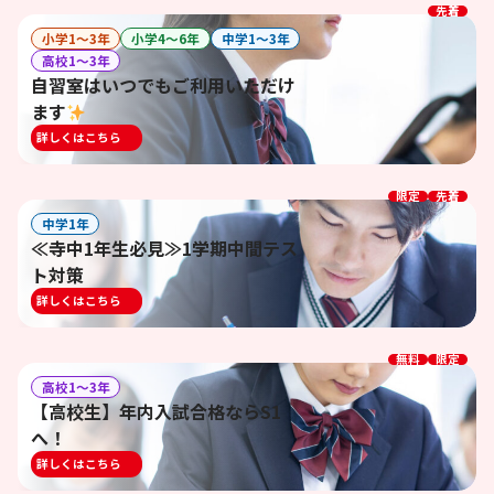
先着
小学1〜3年
小学4〜6年
中学1〜3年
高校1〜3年
自習室はいつでもご利用いただけ
ます
詳しくはこちら
限定
先着
中学1年
≪寺中1年生必見≫1学期中間テス
ト対策
詳しくはこちら
無料
限定
高校1〜3年
【高校生】年内入試合格ならS1
へ！
詳しくはこちら