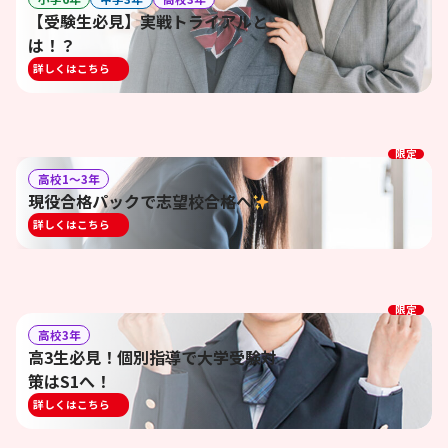
【受験生必見】実戦トライアルと
は！？
詳しくはこちら
限定
高校1〜3年
現役合格パックで志望校合格へ
詳しくはこちら
限定
高校3年
高3生必見！個別指導で大学受験対
策はS1へ！
詳しくはこちら