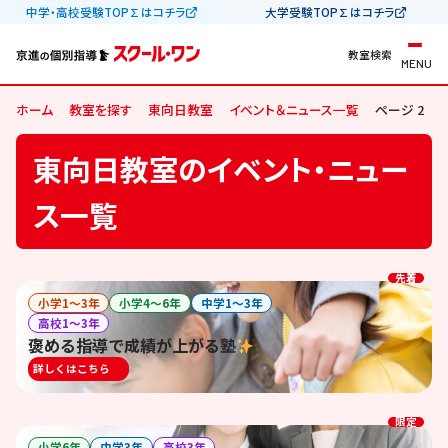
中学・高校受験TOP∑はコチラ
大学受験TOP∑はコチラ
教室検索
MENU
ホーム
教室を探す
東向日教室
イベント＆ニュース一覧
ページ 2
東向日教室のイベント・ニュー
ス一覧
先着
小学1〜3年
小学4〜6年
中学1〜3年
高校1〜3年
褒める指導で成績が上がる塾
詳しくはこちら
限定
小学6年
中学3年
高校3年