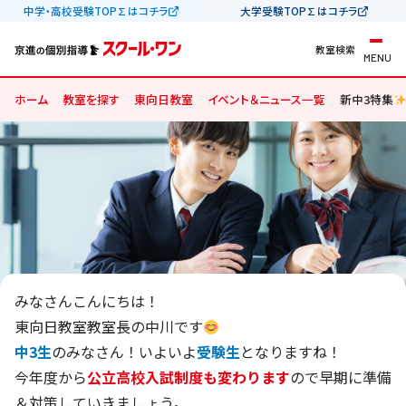
中学・高校受験TOP∑はコチラ
大学受験TOP∑はコチラ
教室検索
MENU
ホーム
教室を探す
東向日教室
イベント＆ニュース一覧
新中3特集
みなさんこんにちは！
東向日教室教室長の中川です
中3生
のみなさん！いよいよ
受験生
となりますね！
今年度から
公立高校入試制度も変わります
ので早期に準備
＆対策していきましょう。