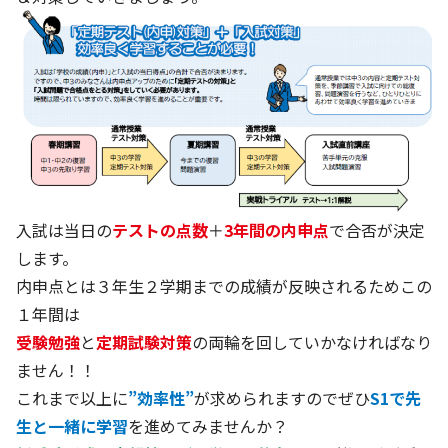
入試は当日の
テストの点数
＋
3年間の内申点
で合否が決定
します。
内申点とは３年生２学期までの成績が反映されるためこの
１年間は
受験勉強
と
定期試験対策
の両輪を回していかなければなり
ません！！
これまで以上に
”効率性”
が求められますのでぜひ
S1で先
生と一緒に学習
を進めてみませんか？