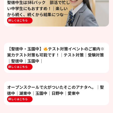
聖徳中生は5科パック 部活で忙し
い中学生にもおすすめ！｜楽しい
から続く、続くから結果につなが
る｜スクール・ワン八日市教室
詳しくはこちら
【聖徳中・玉園中】
テスト対策イベントのご案内※
実力テスト対策も可能です！｜テスト対策｜受験対策
｜聖徳中｜玉園中｜
詳しくはこちら
オープンスクールで火がついたそこのアナタへ。｜聖
徳中｜湖東中｜玉園中｜日野中｜愛東中
詳しくはこちら