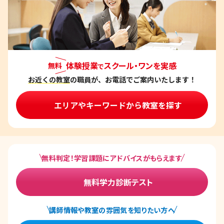
ー
シ
ョ
ン
体験授業
スクール・ワンを実感
無料
で
お近くの教室
の職員が、お電話でご案内いたします！
エリアやキーワードから教室を探す
無料判定！学習課題にアドバイスがもらえます
無料学力診断テスト
講師情報や教室の雰囲気を知りたい方へ