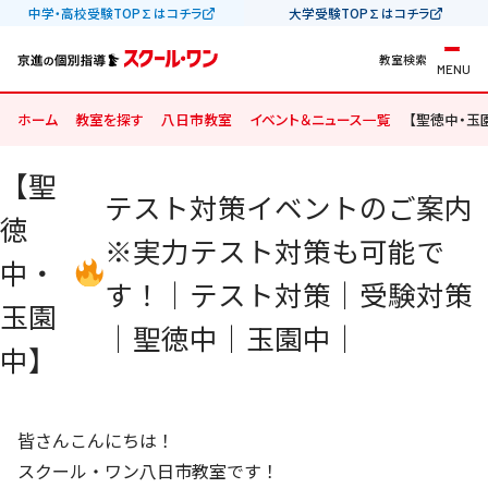
中学・高校受験TOP∑はコチラ
大学受験TOP∑はコチラ
教室検索
MENU
ホーム
教室を探す
八日市教室
イベント＆ニュース一覧
【聖徳中・玉
【聖
テスト対策イベントのご案内
徳
※実力テスト対策も可能で
中・
す！｜テスト対策｜受験対策
玉園
｜聖徳中｜玉園中｜
中】
皆さんこんにちは！
スクール・ワン八日市教室です！