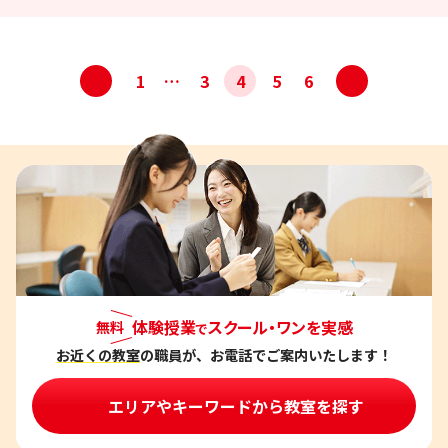
投
<
>
1
…
3
4
5
6
稿
ナ
ビ
ゲ
ー
シ
ョ
ン
体験授業
スクール・ワンを実感
無料
で
お近くの教室
の職員が、お電話でご案内いたします！
エリアやキーワードから教室を探す