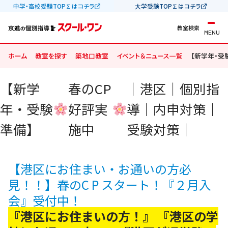
中学・高校受験TOP∑はコチラ
大学受験TOP∑はコチラ
教室検索
MENU
ホーム
教室を探す
築地口教室
イベント＆ニュース一覧
【新学年・受
【新学
春のCP
｜港区｜個別指
年・受験
好評実
導｜内申対策｜
準備】
施中
受験対策｜
【港区にお住まい・お通いの方必
見！！】春のC P スタート！『２月入
会』受付中！
『港区にお住まいの方！』
『港区の学