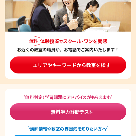
ー
シ
ョ
ン
体験授業
スクール・ワンを実感
無料
で
お近くの教室
の職員が、お電話でご案内いたします！
エリアやキーワードから教室を探す
無料判定！学習課題にアドバイスがもらえます
無料学力診断テスト
講師情報や教室の雰囲気を知りたい方へ