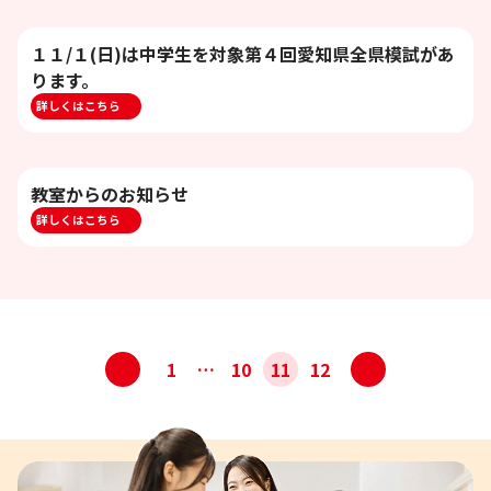
１１/１(日)は中学生を対象第４回愛知県全県模試があ
ります。
詳しくはこちら
教室からのお知らせ
詳しくはこちら
投
<
>
1
…
10
11
12
稿
ナ
ビ
ゲ