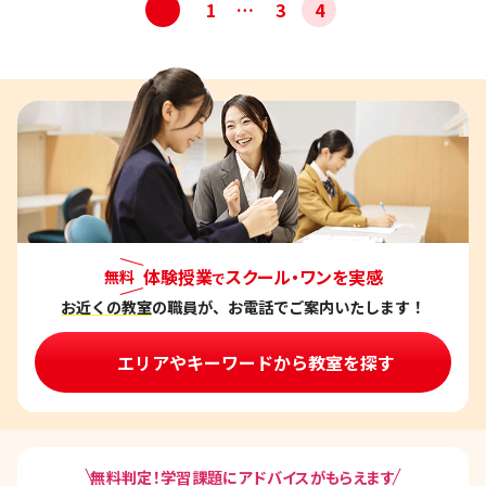
投
<
1
…
3
4
稿
ナ
ビ
ゲ
ー
シ
ョ
ン
体験授業
スクール・ワンを実感
無料
で
お近くの教室
の職員が、お電話でご案内いたします！
エリアやキーワードから教室を探す
無料判定！学習課題にアドバイスがもらえます