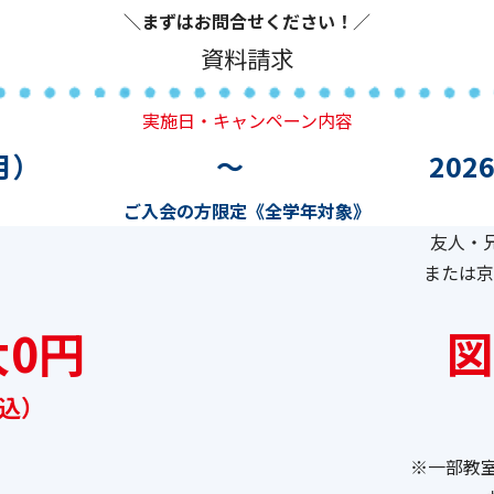
＼まずはお問合せください！
／
資料請求
実施日・キャンペーン内容
月）
～
202
ご入会の方限定《全学年対象》
友人・
または京
0円
図
税込）
※一部教室