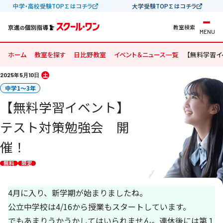
中学・高校受験TOP∑はコチラ
大学受験TOP∑はコチラ
教室検索
MENU
ホーム
教室を探す
日比野教室
イベント＆ニュース一覧
【無料学習イ
2025
年
5
10
土
月
日
中学1〜3年
【無料学習イベント】
テスト対策勉強会 開
催！
無料
限定
4月に入り、新学期が始まりましたね。
公立中学校は4/16から授業もスタートしています。
でもあまりうかうかしてはいられません。連休後には第１