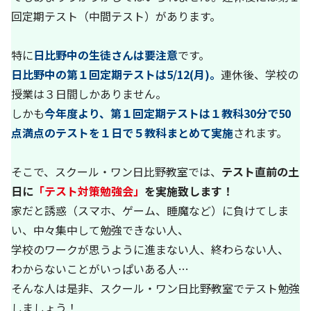
回定期テスト（中間テスト）があります。
特に
日比野中の生徒さんは要注意
です。
日比野中の第１回定期テストは5/12(月)。
連休後、学校の
授業は３日間しかありません。
しかも
今年度より、第１回定期テストは１教科30分で50
点満点のテストを１日で５教科まとめて実施
されます。
そこで、スクール・ワン日比野教室では、
テスト直前の土
日に
「テスト対策勉強会」
を実施致します！
家だと誘惑（スマホ、ゲーム、睡魔など）に負けてしま
い、中々集中して勉強できない人、
学校のワークが思うように進まない人、終わらない人、
わからないことがいっぱいある人…
そんな人は是非、スクール・ワン日比野教室でテスト勉強
しましょう！