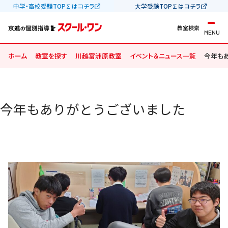
中学・高校受験TOP∑はコチラ
大学受験TOP∑はコチラ
教室検索
MENU
ホーム
教室を探す
川越富洲原教室
イベント＆ニュース一覧
今年も
今年もありがとうございました