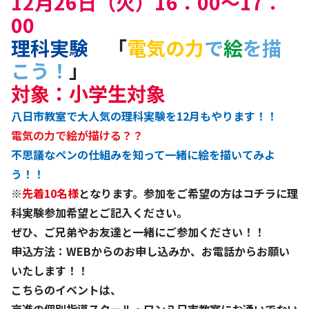
12月26日（火）16：00～17：
00
理科実験
「
電気の力
で
絵
を描
こう！
」
対象：小学生対象
八日市教室で大人気の理科実験を12月もやります！！
電気の力で絵が描ける？？
不思議なペンの仕組みを知って一緒に絵を描いてみよ
う！！
※
先着10名様
となります。参加をご希望の方は
コチラ
に理
科実験参加希望とご記入ください。
ぜひ、ご兄弟やお友達と一緒にご参加ください！！
申込方法：
WEBからのお申し込み
か、お電話からお願い
いたします！！
こちらのイベントは、