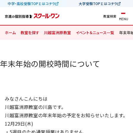
中学・高校受験TOP∑はコチラ
大学受験TOP∑はコチラ
教室検索
MENU
ホーム
教室を探す
川越富洲原教室
イベント＆ニュース一覧
年末年
年末年始の開校時間について
みなさんこんにちは
川越富洲原教室の川島です。
川越富洲原教室の年末年始の予定をお知らせいたします。
12月29日(木)
・5週目のため通常授業はありません