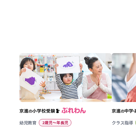
幼児教育
2歳児〜年長児
クラス指導