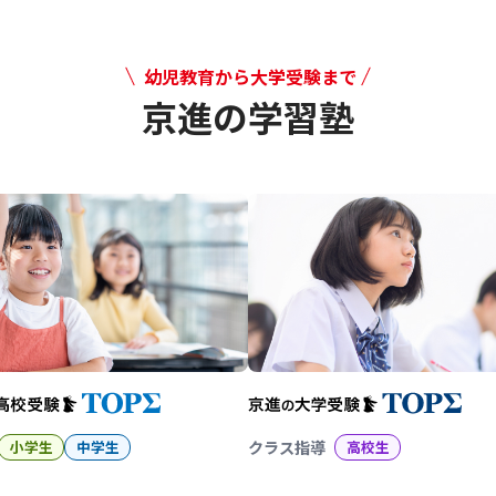
幼児教育から大学受験まで
京進の学習塾
幼児教育から大学受験まで 京
小学生
中学生
クラス指導
高校生