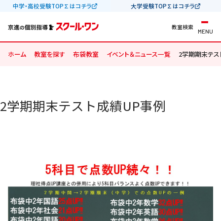
中学・高校受験TOP∑はコチラ
大学受験TOP∑はコチラ
教室検索
MENU
ホーム
教室を探す
布袋教室
イベント＆ニュース一覧
2学期期末テス
2学期期末テスト成績UP事例