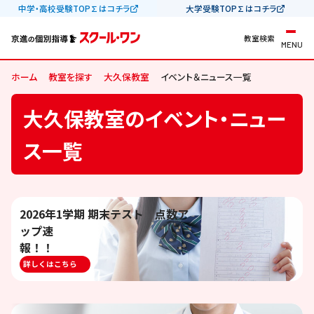
中学・高校受験TOP∑はコチラ
大学受験TOP∑はコチラ
教室検索
MENU
ホーム
教室を探す
大久保教室
イベント＆ニュース一覧
大久保教室のイベント・ニュー
ス一覧
2026年1学期 期末テスト 点数ア
ップ速
報！！
（南宇治中・広野中・西宇治中・
詳しくはこちら
北城陽中）