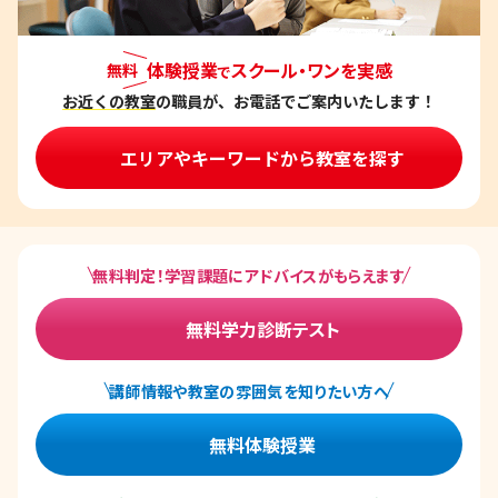
ョ
ン
体験授業
スクール・ワンを実感
無料
で
お近くの教室
の職員が、お電話でご案内いたします！
エリアやキーワードから教室を探す
無料判定！学習課題にアドバイスがもらえます
無料学力診断テスト
講師情報や教室の雰囲気を知りたい方へ
無料体験授業