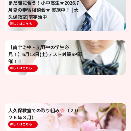
まだ間に合う！小中高生★2026.7
月夏の学習相談会★ 実施中！ | 大
久保教室|南宇治中
詳しくはこちら
【南宇治中・広野中の学生必
見！】6月13日(土)テスト対策SP開
催！！
詳しくはこちら
大久保教室での取り組み
（２０
２６年３月）
詳しくはこちら