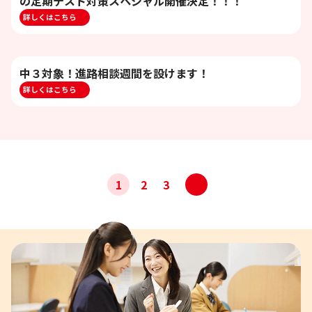
の定期テスト対策スペシャル開催決定！！！
詳しくはこちら
中３対象！進路相談週間を設けます！
詳しくはこちら
投
>
1
2
3
稿
ナ
ビ
ゲ
ー
シ