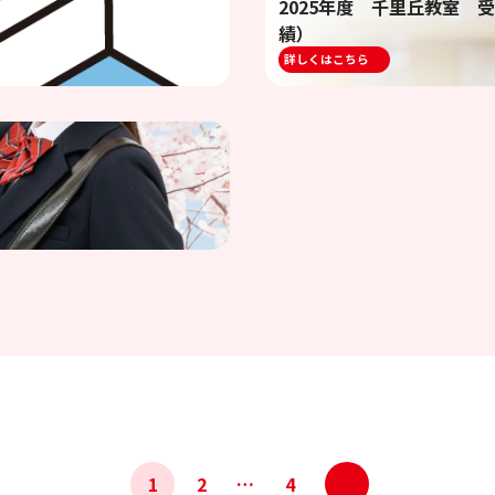
2025年度 千里丘教室 
績）
詳しくはこちら
>
1
2
…
4