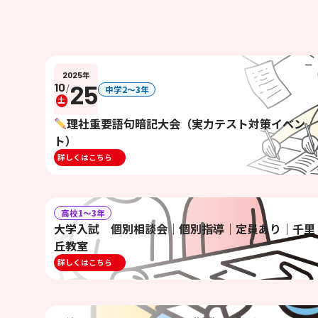
2025
年
25
10
/
中学2〜3年
土
理社重要語句暗記大会（実力テスト対策イベン
ト）
詳しくはこちら
高校1〜3年
大学入試 個別相談会│個別指導│定員あり｜千里
丘教室
詳しくはこちら