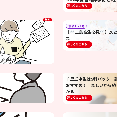
詳しくはこちら
無料
高校1〜3年
【
三島高生必見
】20
果
詳しくはこちら
千里丘中生は5科パック 
おすすめ！｜楽しいから続
がる
詳しくはこちら