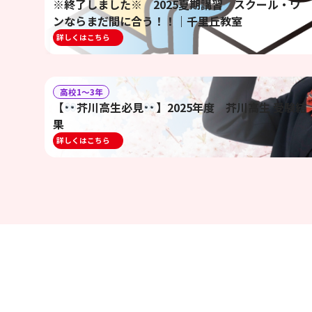
※終了しました※ 2025夏期講習 スクール・ワ
ンならまだ間に合う！！｜千里丘教室
詳しくはこちら
高校1〜3年
【
芥川高生必見
】2025年度 芥川高生 受験結
果
詳しくはこちら
投