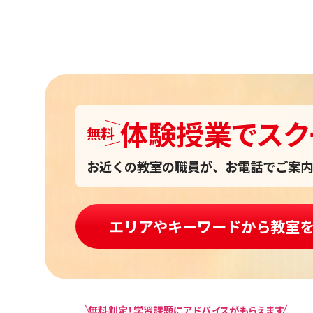
稿
ナ
ビ
ゲ
ー
シ
体験授業
で
スク
ョ
無料
ン
お近くの教室
の職員が、お電話でご案内
エリアやキーワードから教室
無料判定！学習課題にアドバイスがもらえます