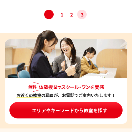
投
<
1
2
3
稿
ナ
ビ
ゲ
ー
シ
ョ
ン
体験授業
スクール・ワンを実感
無料
で
お近くの教室
の職員が、お電話でご案内いたします！
エリアやキーワードから教室を探す