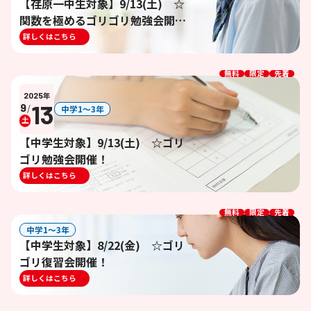
【荏原一中生対象】9/13(土) ☆
関数を極めるゴリゴリ勉強会開
催！ ※終了しました
詳しくはこちら
無料
限定
先着
2025
年
13
9
/
中学1〜3年
土
【中学生対象】9/13(土) ☆ゴリ
ゴリ勉強会開催！
詳しくはこちら
無料
限定
先着
中学1〜3年
【中学生対象】8/22(金) ☆ゴリ
ゴリ復習会開催！
詳しくはこちら