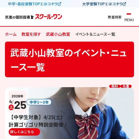
中学・高校受験TOP∑はコチラ
大学受験TOP∑はコチラ
教室検索
MENU
ホーム
教室を探す
武蔵小山教室
イベント＆ニュース一覧
武蔵小山教室のイベント・ニュ
ース一覧
無料
先着
2026
年
25
4
/
中学1〜3年
土
【中学生対象】4/25(土) ☆単語
計算ゴリゴリ特訓会開催！
詳しくはこちら