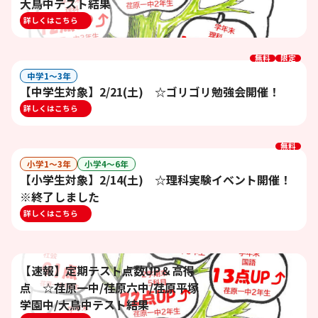
大鳥中テスト結果
詳しくはこちら
無料
限定
中学1〜3年
【中学生対象】2/21(土) ☆ゴリゴリ勉強会開催！
詳しくはこちら
無料
小学1〜3年
小学4〜6年
【小学生対象】2/14(土) ☆理科実験イベント開催！
※終了しました
詳しくはこちら
【速報】定期テスト点数UP＆高得
点 ☆荏原一中/荏原六中/荏原平塚
学園中/大鳥中テスト結果