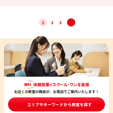
投
>
1
2
3
稿
ナ
ビ
ゲ
ー
シ
ョ
ン
体験授業
スクール・ワンを実感
無料
で
お近くの教室
の職員が、お電話でご案内いたします！
エリアやキーワードから教室を探す