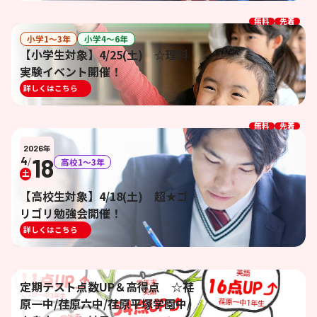
無料
先着
小学1〜3年
小学4〜6年
【小学生対象】4/25(土) ☆理科
実験イベント開催！
詳しくはこちら
無料
先着
2026
年
18
4
/
高校1〜3年
土
【高校生対象】4/18(土) 超★ゴ
リゴリ勉強会開催！
詳しくはこちら
定期テスト点数UP＆高得点 ☆荏
原一中/荏原六中/荏原平塚学園中/