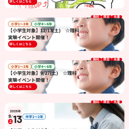
詳しくはこちら
無料
限定
先着
小学1〜3年
小学4〜6年
【小学生対象】12/13(土) ☆理科
実験イベント開催！
詳しくはこちら
無料
限定
先着
小学1〜3年
小学4〜6年
【小学生対象】9/27(土) ☆理科
実験イベント開催！
詳しくはこちら
無料
限定
先着
2025
年
13
9
/
中学1〜3年
土