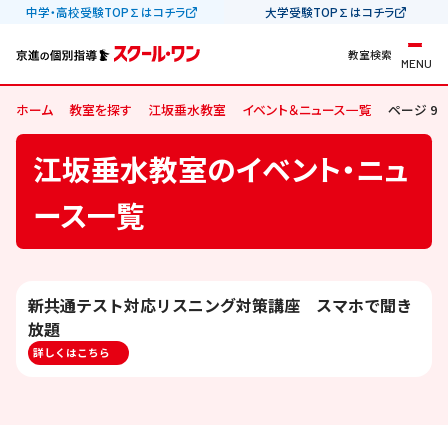
中学・高校受験TOP∑はコチラ
大学受験TOP∑はコチラ
教室検索
MENU
ホーム
教室を探す
江坂垂水教室
イベント＆ニュース一覧
ページ 9
江坂垂水教室のイベント・ニュ
ース一覧
新共通テスト対応リスニング対策講座 スマホで聞き
放題
詳しくはこちら