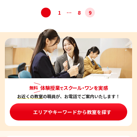
投
<
1
…
8
9
稿
ナ
ビ
ゲ
ー
シ
ョ
ン
体験授業
スクール・ワンを実感
無料
で
お近くの教室
の職員が、お電話でご案内いたします！
エリアやキーワードから教室を探す