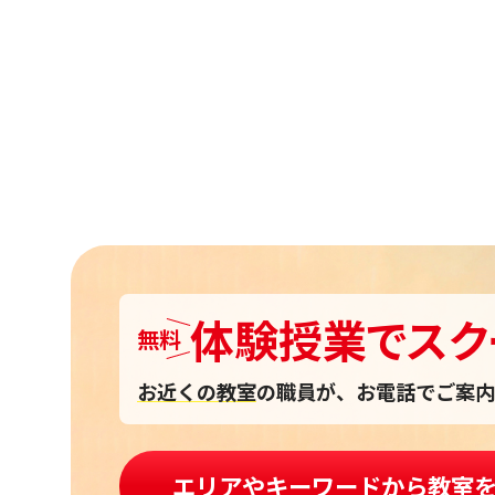
投
稿
ナ
ビ
ゲ
ー
シ
体験授業
で
スク
ョ
無料
ン
お近くの教室
の職員が、お電話でご案内
エリアやキーワードから教室