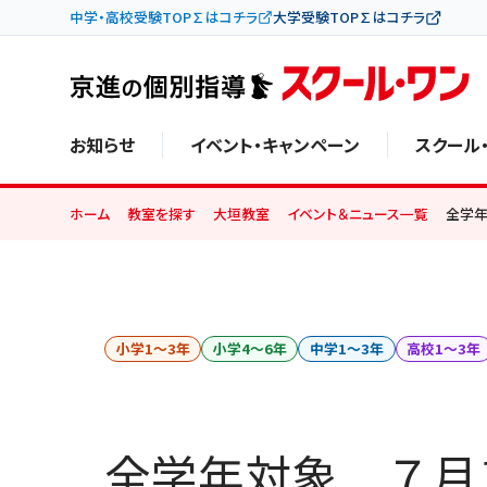
中学・高校受験TOP∑はコチラ
大学受験TOP∑はコチラ
お知らせ
イベント・キャンペーン
スクール
ホーム
教室を探す
大垣教室
イベント＆ニュース一覧
全学年
小学1〜3年
小学4〜6年
中学1〜3年
高校1〜3年
全学年対象 ７月