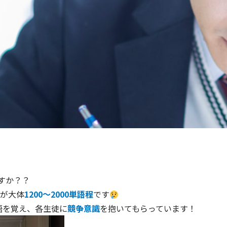
すか？？
が大体
1200～2000単語程
です
語を覚え、各生徒に
競争意識
を抱いてもらっています！