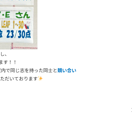
し、
ます！！
室内で同じ志を持った同士と
競い合い
ただいております