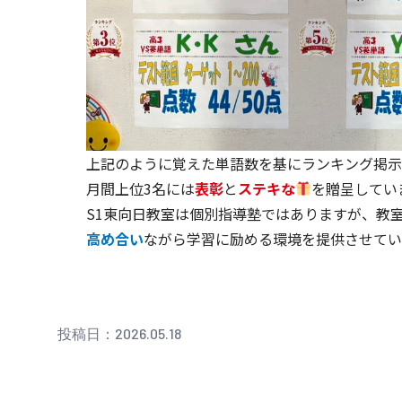
上記のように覚えた単語数を基にランキング掲示
月間上位3名には
表彰
と
ステキな
を贈呈してい
S1東向日教室は個別指導塾ではありますが、教
高め合い
ながら学習に励める環境を提供させてい
投稿日：2026.05.18