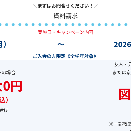
＼まずはお問合せください！
／
資料請求
実施日・キャンペーン内容
月）
～
202
ご入会の方限定《全学年対象》
友人・
みの場合
または京
0円
図
税込）
合は
）
※一部教室