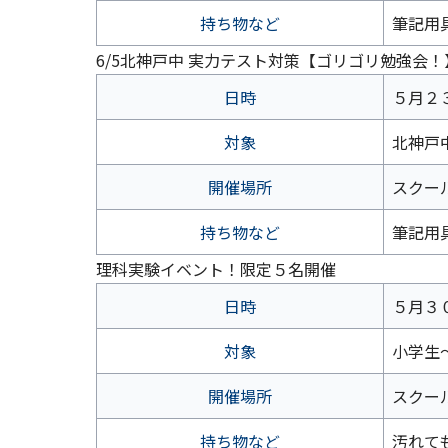
持ち物など
筆記用
6/5北神戸中 実力テスト対策【ゴリゴリ勉強会！
日時
５月２３
対象
北神戸
開催場所
スクー
持ち物など
筆記用
理科実験イベント！限定５名開催
日時
５月３０
対象
小学生
開催場所
スクー
持ち物など
汚れて