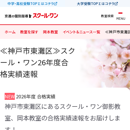
中学・高校受験TOP∑はコチラ
大学受験TOP∑はコチラ
教室検索
MENU
ホーム
教室を探す
岡本教室
イベント＆ニュース一覧
≪神戸市東灘区
≪神戸市東灘区≫スク
ール・ワン26年度合
格実績速報
NEW
2026年度 合格実績
神戸市東灘区にあるスクール・ワン御影教
室、岡本教室の合格実績速報をお届けしま
す！