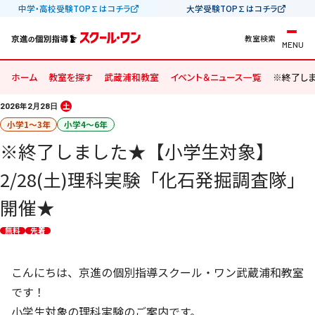
中学・高校受験TOP∑はコチラ
大学受験TOP∑はコチラ
教室検索
MENU
ホーム
教室を探す
武蔵浦和教室
イベント＆ニュース一覧
※終了しま
2026
年
2
28
土
月
日
小学1〜3年
小学4〜6年
※終了しました★【小学生対象】
2/28(土)理科実験「化石発掘調査隊」
開催★
無料
先着
こんにちは、京進の個別指導スクール・ワン武蔵浦和教室
です！
小学生対象の理科実験のご案内です。