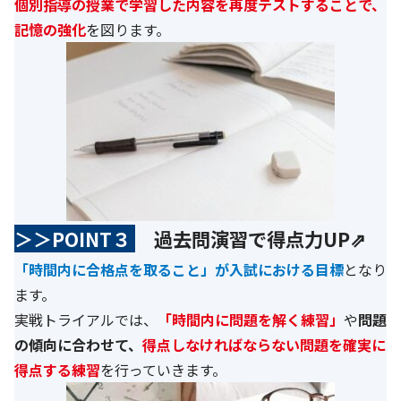
個別指導の授業で学習した内容を再度テストすることで、
記憶の強化
を図ります。
＞＞POINT３
過去問演習で得点力UP⇗
「時間内に合格点を取ること」が入試における目標
となり
ます。
実戦トライアルでは、
「時間内に問題を解く練習」
や
問題
の傾向に合わせて、
得点しなければならない問題を確実に
得点する練習
を行っていきます。