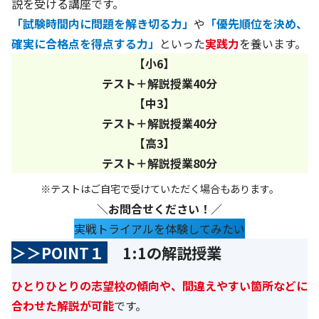
説を受ける講座です。
「試験時間内に問題を解き切る力」
や
「優先順位を決め、
確実に合格点を得点する力」
といった
実践力
を養います。
【小6】
テスト＋解説授業
40分
【中3】
テスト＋解説授業
40分
【高3】
テスト＋解説授業
80分
※テストはご自宅で受けていただく場合もあります。
＼お問合せください！／
実戦トライアルを体験してみたい
＞＞POINT１
1:1の解説授業
ひとりひとりの志望校の傾向や、間違えやすい箇所などに
合わせた解説が可能
です。