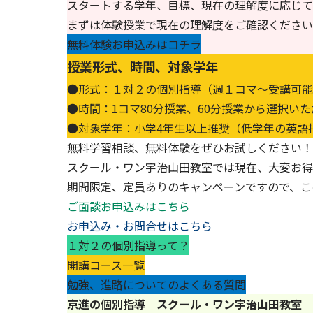
スタートする学年、目標、現在の理解度に応じて
まずは体験授業で現在の理解度をご確認ください
無料体験お申込みはコチラ
授業形式、時間、対象学年
●形式：
１対２の個別指導
（週１コマ～受講可能
●時間：1コマ80分授業、60分授業から選択い
●対象学年：小学4年生以上推奨（低学年の英語
無料学習相談、無料体験をぜひお試しください！
スクール・ワン宇治山田教室では現在、大変お得
期間限定、定員ありのキャンペーンですので、こ
ご面談お申込みはこちら
お申込み・お問合せはこちら
１対２の個別指導って？
開講コース一覧
勉強、進路についてのよくある質問
京進の個別指導 スクール・ワン宇治山田教室