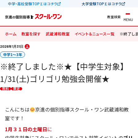
中学・高校受験TOP∑はコチラ
大学受験TOP∑はコチラ
教室検索
MENU
ホーム
教室を探す
武蔵浦和教室
イベント＆ニュース一覧
※終了しま
2026
年
1
31
土
月
日
中学1〜3年
※終了しました※★【中学生対象】
1/31(土)ゴリゴリ勉強会開催★
無料
限定
こんにちは
京進の個別指導スクール・ワン武蔵浦和教
室です！
1月３１日の土曜日
に
中学生対象にスクール・ワンでテスト対策イベントの
ゴリ