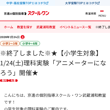
中学・高校受験TOP∑はコチラ
大学受験TOP∑はコチラ
教室検索
MENU
ホーム
教室を探す
武蔵浦和教室
イベント＆ニュース一覧
※終了しま
2026
年
1
24
土
月
日
小学1〜3年
小学4〜6年
※終了しました※★【小学生対象】
1/24(土)理科実験「アニメーターにな
ろう」開催★
無料
先着
こんにちは、京進の個別指導スクール・ワン武蔵浦和教室
です！
小学生対象の理科実験のご案内です。